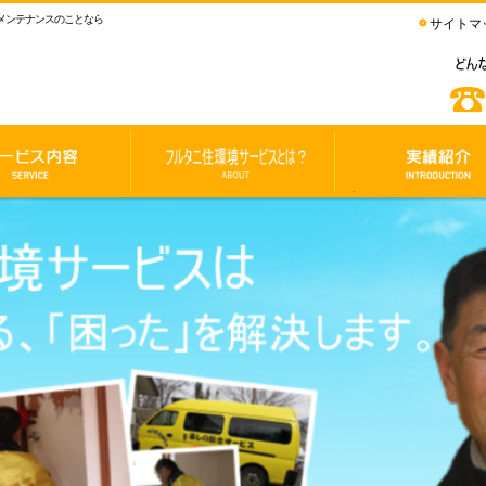
メンテナンスのことなら
サイトマ
フ
実
ル
績
タ
紹
ニ
介
住
環
境
サ
ー
ビ
ス
と
は？