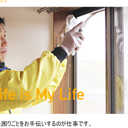
の
し
で
大
移
ク
手
動
リ
引
ー
越
ニ
し
ン
業
グ
者
が
だ
必
と
要？
高
・
い
引
の
っ
で、
越
・
し
で
す
き
る
る
の
だ
で
け
エ
安
ア
く
コ
し
ン
た
を
い
取
・
り
タ
外
ン
し
ス