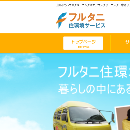
上田市でハウスクリーニングやエアコンクリーニング、水廻り
フ
ル
タ
ニ
ト
サ
ッ
ー
住
プ
ビ
環
ペ
ス
ー
内
境
ジ
容
サ
ー
ビ
ス