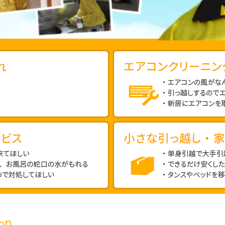
エ
ア
コ
ン
・
ク
エ
リ
ア
ー
コ
ニ
ン
小
ン
の
さ
グ
風
な
取
が
引
り
な
っ
ん
付
・
だ
越
単
け/
か
身
し・
取
臭
引
家
り
い
越
具
外
の
で