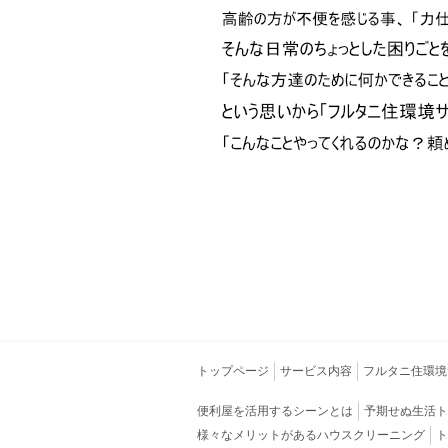
水
My
が
も
Life
れ
る
シ
・
ン
水
道
プ
（蛇
口）
ル
が
凍
な
結
し
生
弊
た
の
活
社
で
を
対
は
処
し
生
て
ほ
活
し
トップページ
サービス内容
フルタニ住環境
い
上
の
便利屋を活用するシーンとは
予期せぬ生活ト
様々なメリットがあるハウスクリーニング
ト
ち