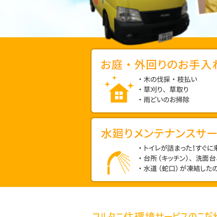
便
利
屋
お
「フ
ル
庭・
タ
外
ニ
回
住
・
り
環
木
の
境
の
お
サ
伐
手
ー
採・
水
入
ビ
枝
廻
ス」
れ
払
は
り
い
暮
メ
・
ら
ン
草
・
し
刈
テ
ト
の
り、
イ
ナ
中
草
レ
ン
に
取
が
ス
あ
り
詰