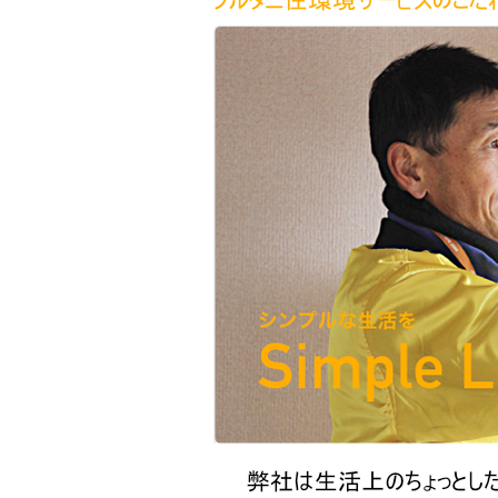
サ
る、
・
ま
フ
「困
ー
雨
っ
っ
ル
ビ
ど
た！
た」
ス
い
す
タ
を
の
ぐ
解
ニ
お
に
決
掃
住
来
し
除
て
環
ま
ほ
す。
境
し
い
サ
・
ー
台
所
ビ
（キ
ス
ッ
チ
の
ン）、
こ
洗
だ
面
台、
わ
お
り
風
呂
の
Simple
蛇
口
is
の