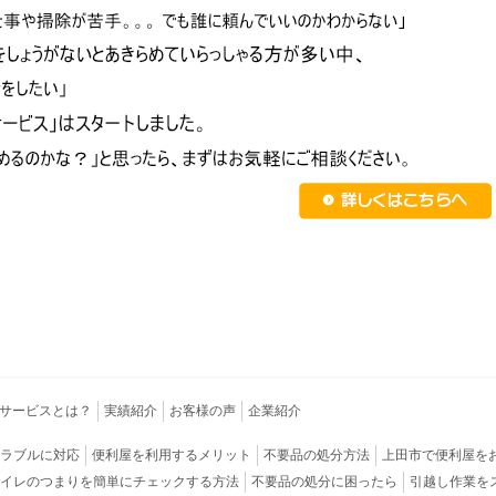
て
や
ほ
ベ
し
ッ
い
ド
・
を
新
移
居
動
に
し
エ
て
ア
ほ
コ
し
ン
い
を
取
り
付
け
て
ほ
し
い
サービスとは？
実績紹介
お客様の声
企業紹介
ラブルに対応
便利屋を利用するメリット
不要品の処分方法
上田市で便利屋を
イレのつまりを簡単にチェックする方法
不要品の処分に困ったら
引越し作業を