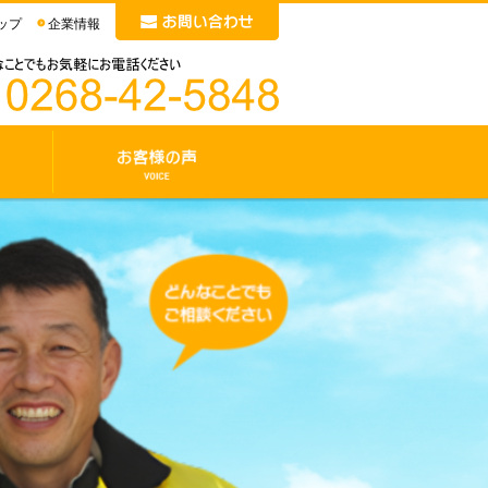
ップ
企業情報
お
客
様
の
声