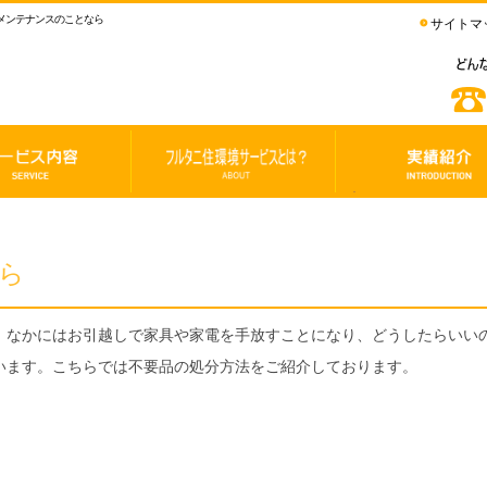
メンテナンスのことなら
サイトマ
フ
実
ル
績
タ
紹
ニ
介
ら
住
環
境
サ
。なかにはお
引越し
で家具や家電を手放すことになり、どうしたらいい
ー
ビ
います。こちらでは不要品の処分方法をご紹介しております。
ス
と
は？