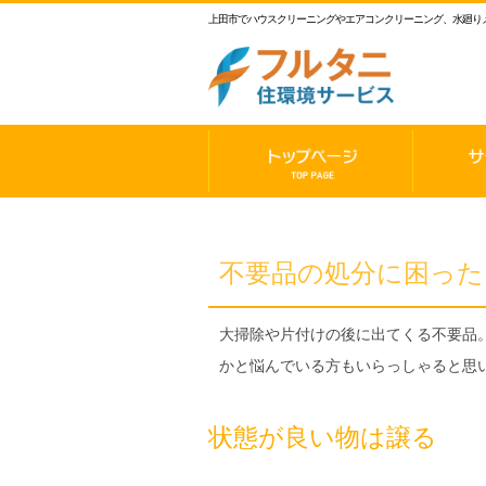
上田市でハウスクリーニングやエアコンクリーニング、水廻り
フ
ル
タ
ニ
ト
サ
ッ
ー
住
プ
ビ
環
ペ
ス
不要品の処分に困った
ー
内
境
ジ
容
サ
ー
大掃除や片付けの後に出てくる不要品
ビ
かと悩んでいる方もいらっしゃると思
ス
状態が良い物は譲る