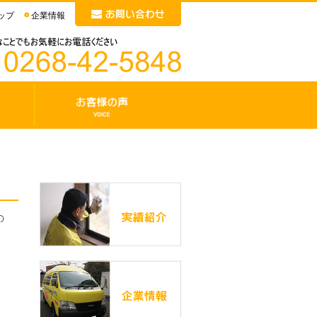
ップ
企業情報
お
客
様
の
声
の