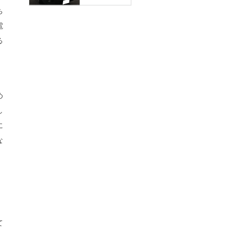
ち
電
る
め
し
に
な
て