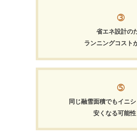
➂
省エネ設計の
ランニングコスト
➄
同じ融雪面積でもイニシ
安くなる可能性