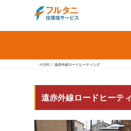
コ
ナ
ン
ビ
テ
ゲ
ン
ー
ツ
シ
へ
ョ
ス
ン
キ
に
ッ
移
HOME
遠赤外線ロードヒーティング
プ
動
遠赤外線ロードヒーテ