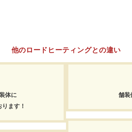
他のロードヒーティングとの違い
装体に
舗装
おります！